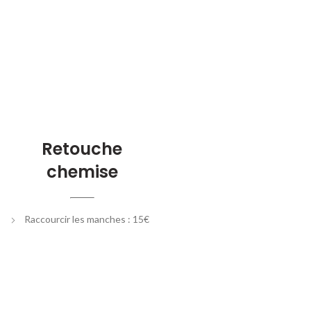
Retouche
chemise
Raccourcir les manches : 15€
Élargir/réduire la taille : à
partir de 20€